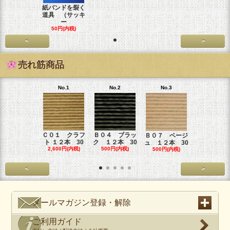
紙バンドを裂く
道具 （サッキ
ー
50円(内税)
<
>
売れ筋商品
No.1
No.2
No.3
No.4
Ｃ０１ クラフ
Ｂ０４ ブラッ
Ｂ０６ カ
Ｂ０７ ベージ
ト １２本 30
ク １２本 30
オーレ １
ュ １２本 30
2,600円(内税)
500円(内税)
本
500円(内税)
500円(内税
<
>
メールマガジン登録・解除
ご利用ガイド