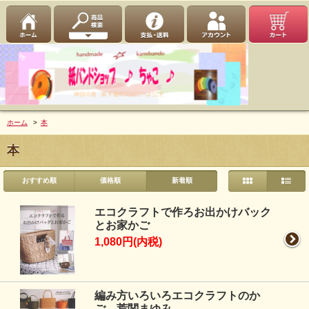
ホーム
>
本
本
おすすめ順
価格順
新着順
エコクラフトで作ろお出かけバック
とお家かご
1,080円(内税)
編み方いろいろエコクラフトのか
ご 荒関まゆみ