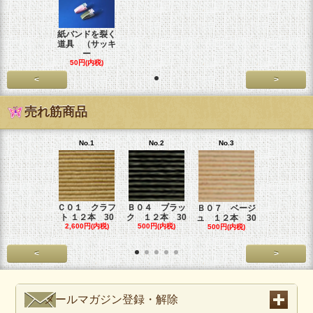
紙バンドを裂く
道具 （サッキ
ー
50円(内税)
<
>
売れ筋商品
No.1
No.2
No.3
No.4
Ｃ０１ クラフ
Ｂ０４ ブラッ
Ｂ０６ カ
Ｂ０７ ベージ
ト １２本 30
ク １２本 30
オーレ １
ュ １２本 30
2,600円(内税)
500円(内税)
本
500円(内税)
500円(内税
<
>
メールマガジン登録・解除