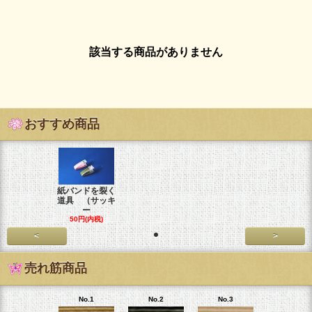
該当する商品がありません
おすすめ商品
紙バンドを裂く
道具 （サッキ
ー
50円(内税)
<
>
売れ筋商品
No.1
No.2
No.3
No.4