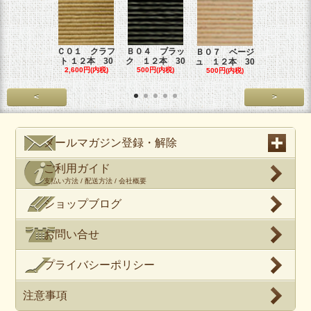
Ｃ０１ クラフ
Ｂ０４ ブラッ
Ｂ０６ カ
Ｂ０７ ベージ
ト １２本 30
ク １２本 30
オーレ １
ュ １２本 30
2,600円(内税)
500円(内税)
本
500円(内税)
500円(内税
<
>
メールマガジン登録・解除
ご利用ガイド
支払い方法 / 配送方法 / 会社概要
ショップブログ
お問い合せ
プライバシーポリシー
注意事項