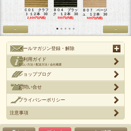
Ｃ０１ クラフ
Ｂ０４ ブラッ
Ｂ０６ カ
Ｂ０７ ベージ
ト １２本 30
ク １２本 30
オーレ １
ュ １２本 30
2,600円(内税)
500円(内税)
本
500円(内税)
500円(内税
<
>
メールマガジン登録・解除
ご利用ガイド
支払い方法 / 配送方法 / 会社概要
ショップブログ
お問い合せ
プライバシーポリシー
注意事項