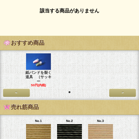
該当する商品がありません
おすすめ商品
紙バンドを裂く
道具 （サッキ
ー
50円(内税)
<
>
売れ筋商品
No.1
No.2
No.3
No.4