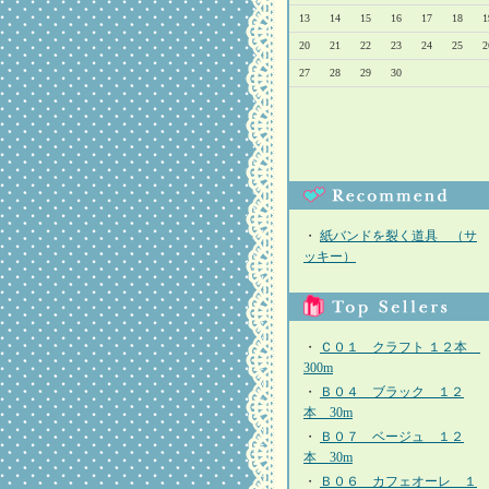
13
14
15
16
17
18
1
20
21
22
23
24
25
2
27
28
29
30
・
紙バンドを裂く道具 （サ
ッキー）
・
Ｃ０１ クラフト １２本
300m
・
Ｂ０４ ブラック １２
本 30m
・
Ｂ０７ ベージュ １２
本 30m
・
Ｂ０６ カフェオーレ １