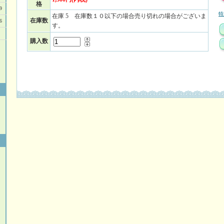
格
9
特
在庫 5 在庫数１０以下の場合売り切れの場合がございま
在庫数
6
す。
購入数