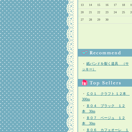
13
14
15
16
17
18
1
20
21
22
23
24
25
2
27
28
29
30
・
紙バンドを裂く道具 （サ
ッキー）
・
Ｃ０１ クラフト １２本
300m
・
Ｂ０４ ブラック １２
本 30m
・
Ｂ０７ ベージュ １２
本 30m
・
Ｂ０６ カフェオーレ １