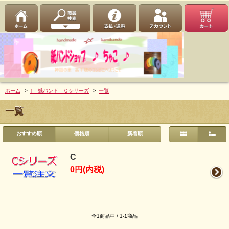
ホーム
>
♪ 紙バンド Ｃシリーズ
>
一覧
一覧
おすすめ順
価格順
新着順
C
0円(内税)
全1商品中 / 1-1商品