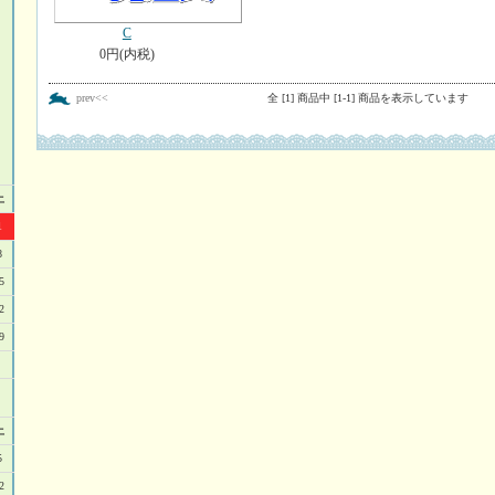
C
0円(内税)
prev<<
全 [1] 商品中 [1-1] 商品を表示しています
土
1
8
5
2
9
土
5
2