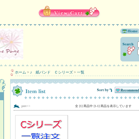
ホーム
>
♪ 紙バンド Ｃシリーズ
>
一覧
prev<<
全 [1] 商品中 [1-1] 商品を表示しています