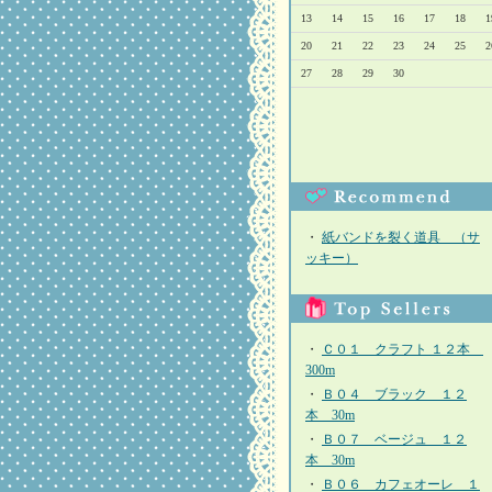
13
14
15
16
17
18
1
20
21
22
23
24
25
2
27
28
29
30
・
紙バンドを裂く道具 （サ
ッキー）
・
Ｃ０１ クラフト １２本
300m
・
Ｂ０４ ブラック １２
本 30m
・
Ｂ０７ ベージュ １２
本 30m
・
Ｂ０６ カフェオーレ １